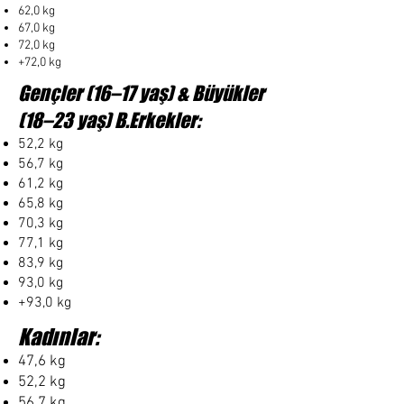
62,0 kg
67,0 kg
72,0 kg
+72,0 kg
Gençler (16–17 yaş) & Büyükler
(18–23 yaş) B.
Erkekler:
52,2 kg
56,7 kg
61,2 kg
65,8 kg
70,3 kg
77,1 kg
83,9 kg
93,0 kg
+93,0 kg
Kadınlar:
47,6 kg
52,2 kg
56,7 kg