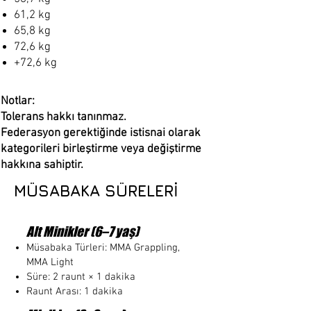
61,2 kg
65,8 kg
72,6 kg
+72,6 kg
Notlar:
Tolerans hakkı tanınmaz.
Federasyon gerektiğinde istisnai olarak
kategorileri birleştirme veya değiştirme
hakkına sahiptir.
MÜSABAKA SÜRELERİ
Alt Minikler (6–7 yaş)
Müsabaka Türleri: MMA Grappling,
MMA Light
Süre: 2 raunt × 1 dakika
Raunt Arası: 1 dakika