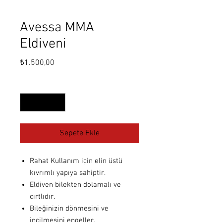
Avessa MMA
Eldiveni
Fiyat
₺1.500,00
Adet
*
Sepete Ekle
Rahat Kullanım için elin üstü
kıvrımlı yapıya sahiptir.
Eldiven bilekten dolamalı ve
cırtlıdır.
Bileğinizin dönmesini ve
incilmesini engeller.