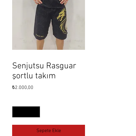
Senjutsu Rasguar
şortlu takım
Fiyat
₺2.000,00
Adet
*
Sepete Ekle