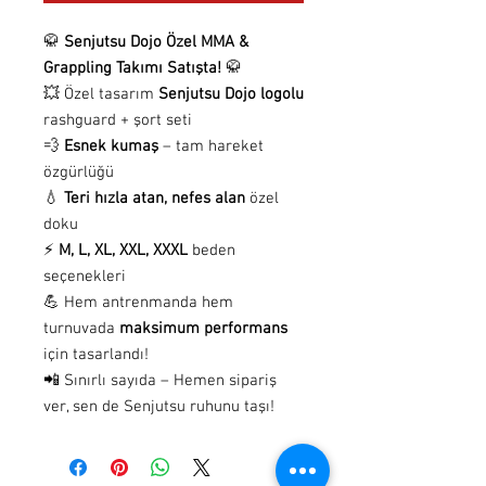
🥋
Senjutsu Dojo Özel MMA &
Grappling Takımı Satışta!
🥋
💥 Özel tasarım
Senjutsu Dojo logolu
rashguard + şort seti
💨
Esnek kumaş
– tam hareket
özgürlüğü
💧
Teri hızla atan, nefes alan
özel
doku
⚡
M, L, XL, XXL, XXXL
beden
seçenekleri
💪 Hem antrenmanda hem
turnuvada
maksimum performans
için tasarlandı!
📲 Sınırlı sayıda – Hemen sipariş
ver, sen de Senjutsu ruhunu taşı!