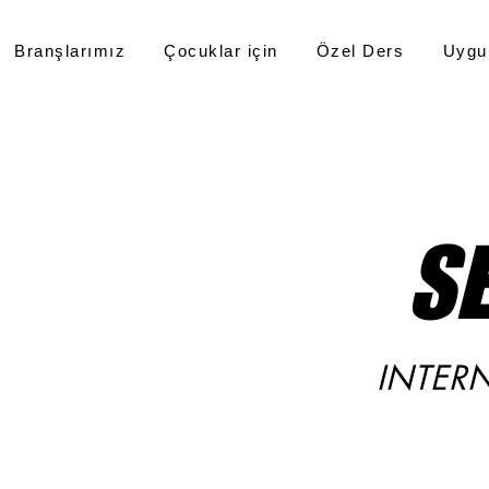
Branşlarımız
Çocuklar için
Özel Ders
Uygu
S
INTER